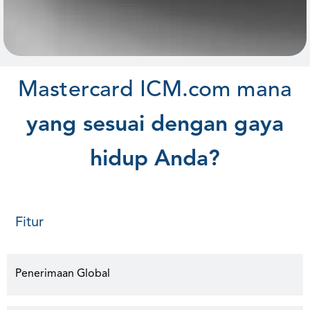
M
a
s
t
e
r
c
a
r
d
I
C
M
.
c
o
m
m
a
n
a
y
a
n
g
s
e
s
u
a
i
d
e
n
g
a
n
g
a
y
a
h
i
d
u
p
A
n
d
a
?
Fitur
Penerimaan Global