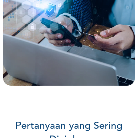
P
e
r
t
a
n
y
a
a
n
y
a
n
g
S
e
r
i
n
g