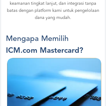
keamanan tingkat lanjut, dan integrasi tanpa
batas dengan platform kami untuk pengelolaan
dana yang mudah.
M
e
n
g
a
p
a
M
e
m
i
l
i
h
I
C
M
.
c
o
m
M
a
s
t
e
r
c
a
r
d
?