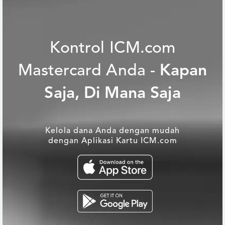
K
o
n
t
r
o
l
I
C
M
.
c
o
m
M
a
s
t
e
r
c
a
r
d
A
n
d
a
-
K
a
p
a
n
S
a
j
a
,
D
i
M
a
n
a
S
a
j
a
Kelola dana Anda dengan mudah
dengan Aplikasi Kartu ICM.com