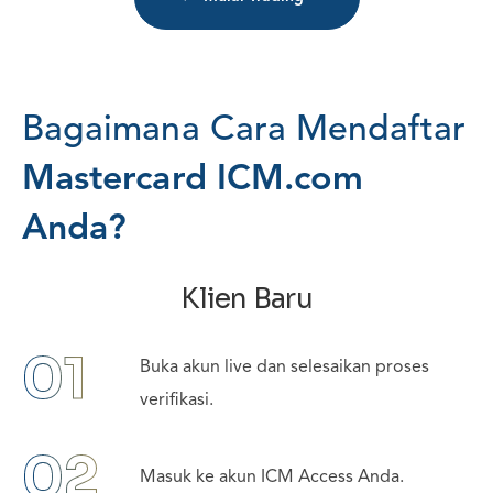
B
a
g
a
i
m
a
n
a
C
a
r
a
M
e
n
d
a
f
t
a
r
M
a
s
t
e
r
c
a
r
d
I
C
M
.
c
o
m
A
n
d
a
?
Klien Baru
01
Buka akun live dan selesaikan proses
verifikasi.
02
Masuk ke akun ICM Access Anda.