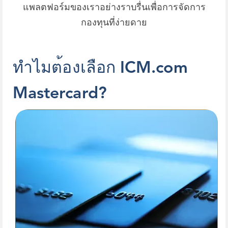
แพลตฟอร์มของเราอย่างราบรื่นเพื่อการจัดการ
กองทุนที่ง่ายดาย
ท
า
ไ
ม
ต
อ
ง
เ
ล
อ
ก
I
C
M
.
c
o
m
M
a
s
t
e
r
c
a
r
d
?