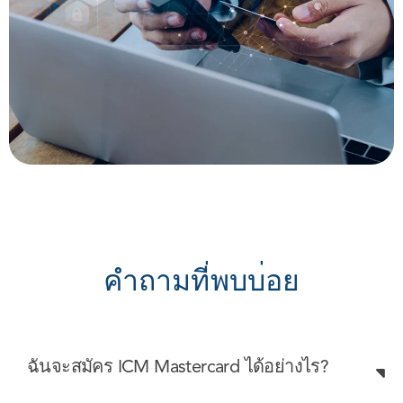
ค
า
ถ
า
ม
ท
พ
บ
บ
อ
ย
ฉันจะสมัคร ICM Mastercard ได้อย่างไร?