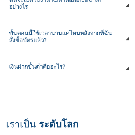
ฉันจะเปิดใช้งาน ICM Mastercard ได้
อย่างไร
ขั้นตอนนี้ใช้เวลานานแค่ไหนหลังจากที่ฉัน
สั่งซื้อบัตรแล้ว?
เงินฝากขั้นต่ําคืออะไร?
เ
ร
า
เ
ป
น
ร
ะ
ด
บ
โ
ล
ก