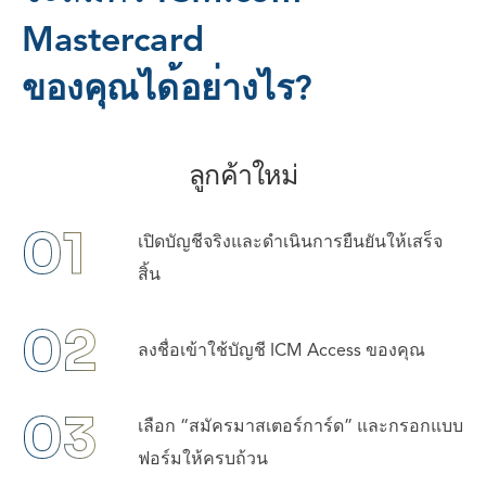
M
a
s
t
e
r
c
a
r
d
ข
อ
ง
ค
ณ
ไ
ด
อ
ย
า
ง
ไ
ร
?
ลูกค้าใหม่
01
เปิดบัญชีจริงและดําเนินการยืนยันให้เสร็จ
สิ้น
02
ลงชื่อเข้าใช้บัญชี ICM Access ของคุณ
03
เลือก “สมัครมาสเตอร์การ์ด” และกรอกแบบ
ฟอร์มให้ครบถ้วน