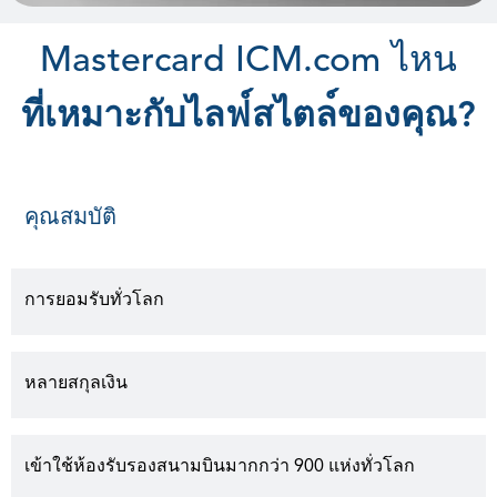
M
a
s
t
e
r
c
a
r
d
I
C
M
.
c
o
m
ไ
ห
น
ท
เ
ห
ม
า
ะ
ก
บ
ไ
ล
ฟ
ส
ไ
ต
ล
ข
อ
ง
ค
ณ
?
คุณสมบัติ
การยอมรับทั่วโลก
หลายสกุลเงิน
เข้าใช้ห้องรับรองสนามบินมากกว่า 900 แห่งทั่วโลก