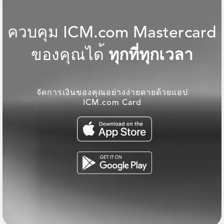
ค
ว
บ
ค
ม
I
C
M
.
c
o
m
M
a
s
t
e
r
c
a
r
d
ข
อ
ง
ค
ณ
ไ
ด
ท
ก
ท
ท
ก
เ
ว
ล
า
จัดการเงินของคุณอย่างง่ายดายด้วยแอป
ICM.com Card